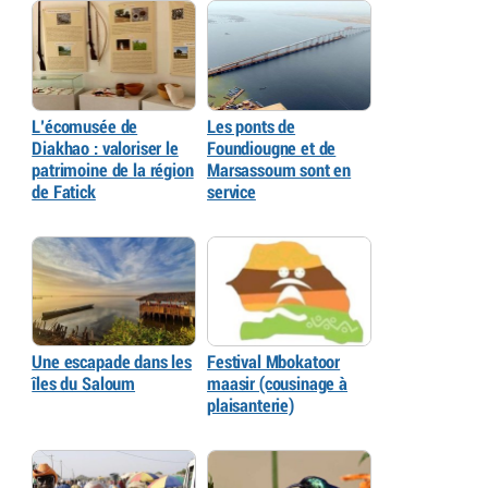
L’écomusée de
Les ponts de
Diakhao : valoriser le
Foundiougne et de
patrimoine de la région
Marsassoum sont en
de Fatick
service
Une escapade dans les
Festival Mbokatoor
îles du Saloum
maasir (cousinage à
plaisanterie)