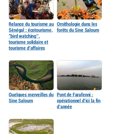
Relance du tourisme au
Ornithologie dans les
Sénégal : écotourisme,
forêts du Sine Saloum
"bird watching’’,
tourisme solidaire et
tourisme d’affaires
Quelques merveilles du
Pont de Farafenni :
Sine Saloum
opérationnel d’ici la fin
d’année