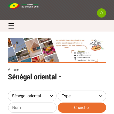
☰
À faire
Sénégal oriental -