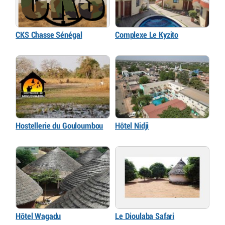
CKS Chasse Sénégal
Complexe Le Kyzito
Hostellerie du Gouloumbou
Hôtel Nidji
Hôtel Wagadu
Le Dioulaba Safari