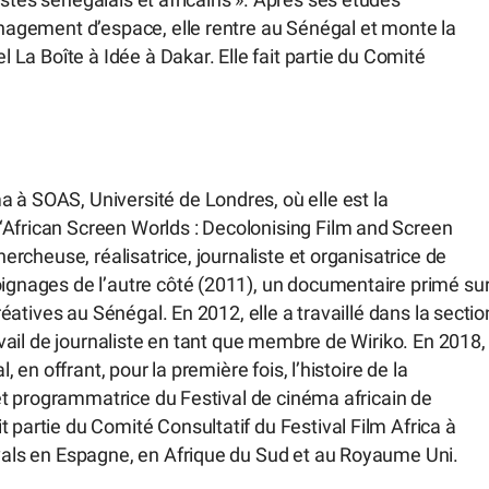
stes sénégalais et africains ». Après ses études
ménagement d’espace, elle rentre au Sénégal et monte la
l La Boîte à Idée à Dakar. Elle fait partie du Comité
 à SOAS, Université de Londres, où elle est la
‘African Screen Worlds : Decolonising Film and Screen
hercheuse, réalisatrice, journaliste et organisatrice de
oignages de l’autre côté (2011), un documentaire primé su
créatives au Sénégal. En 2012, elle a travaillé dans la sectio
ravail de journaliste en tant que membre de Wiriko. En 2018,
, en offrant, pour la première fois, l’histoire de la
e et programmatrice du Festival de cinéma africain de
 partie du Comité Consultatif du Festival Film Africa à
ivals en Espagne, en Afrique du Sud et au Royaume Uni.