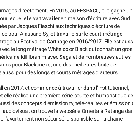
tournages directement. En 2015, au FESPACO, elle gagne un
r lequel elle va travailler en maison d’écriture avec Sud
ée par Jacques Fieschi aux techniques d’écriture de
rice pour Alassane Sy, et travaille sur le court-métrage
étrage au Festival de Carthage en 2016/2017. Elle est auss
vec le long métrage White color Black qui connaît un gros
américaine Idil Ibrahim avec Sega et de nombreuses autres
narios pour Blackaneze, une des meilleures boite de
s aussi pour des longs et courts métrages d’auteurs.
l en 2017, et commence à travailler dans l’institutionnel,
t elle réalise une première série courte et humoristique de
si des concepts d’émission tv, télé-réalités et émission 
on audiovisual, on trouve la websérie Omerta à Ratanga da
e l’avortement non sécurisé, disponisble sur la chaine