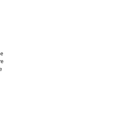
se
re
e