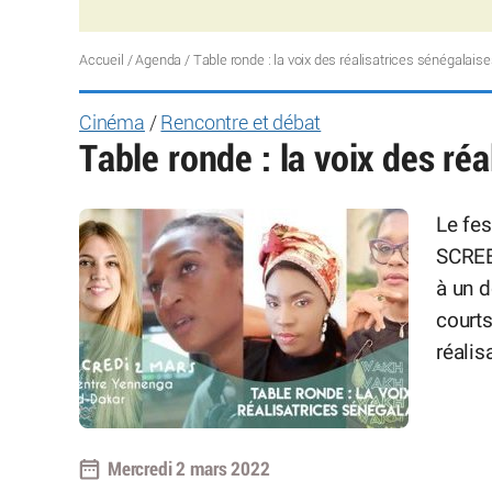
Accueil
/
Agenda
/
Table ronde : la voix des réalisatrices sénégalais
Cinéma
/
Rencontre et débat
Table ronde : la voix des ré
Le fe
SCREE
à un d
courts
réalis
Mercredi 2 mars 2022