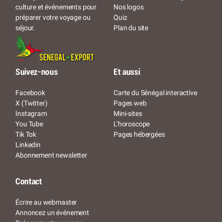
Nos logos
culture et événements pour
Quiz
préparer votre voyage ou
Plan du site
séjour.
Suivez-nous
Et aussi
Facebook
Carte du Sénégal interactive
X (Twitter)
Pages web
Instagram
Mini-sites
You Tube
L’horoscope
Tik Tok
Pages hébergées
Linkedin
Abonnement newsletter
Contact
Écrire au webmaster
Annoncez un événement