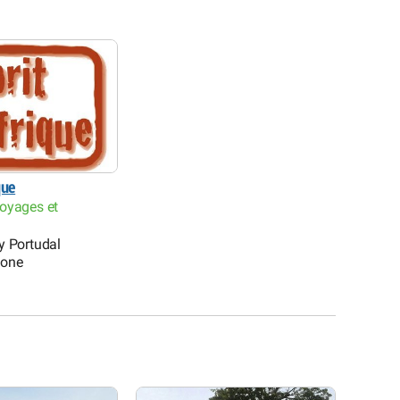
que
oyages et
y Portudal
kone