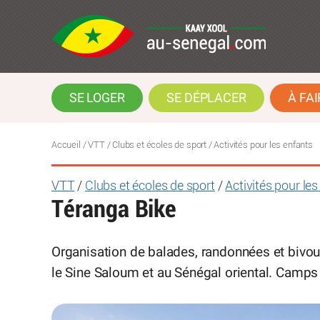
SE LOGER
SE DÉPLACER
À FAI
Accueil
/ VTT / Clubs et écoles de sport / Activités pour les enfants
VTT
/
Clubs et écoles de sport
/
Activités pour le
Téranga Bike
Organisation de balades, randonnées et bivo
le Sine Saloum et au Sénégal oriental. Camps 