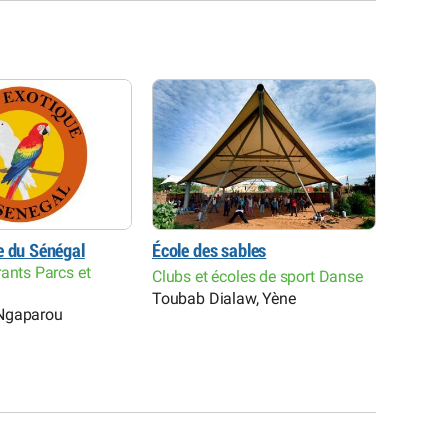
e du Sénégal
École des sables
Jet Ski
ants Parcs et
Clubs et écoles de sport Danse
Loisirs
Toubab Dialaw, Yène
Saly Po
Ngaparou