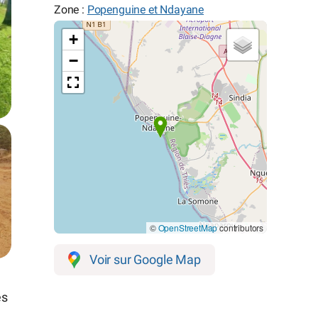
Zone :
Popenguine et Ndayane
+
−
©
OpenStreetMap
contributors
Voir sur Google Map
es