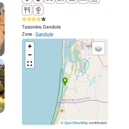
Tassinère, Gandiole
Zone :
Gandiole
+
−
©
OpenStreetMap
contributors