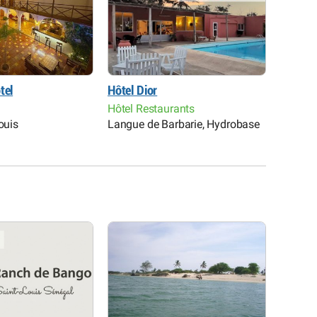
tel
Hôtel Dior
Ranch d
Hôtel R
Hôtel Restaurants
réserve
ouis
Langue de Barbarie, Hydrobase
Bango