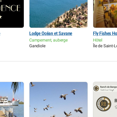
e
Lodge Océan et Savane
Fly Fishes Ho
Campement, auberge
Hôtel
Gandiole
Île de Saint-L