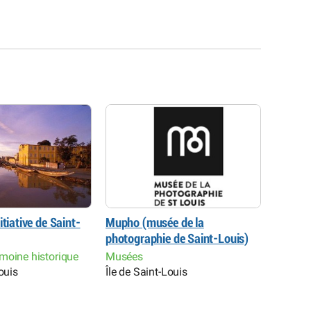
itiative de Saint-
Mupho (musée de la
Centre 
photographie de Saint-Louis)
Centres
Île de 
moine historique
Musées
ouis
Île de Saint-Louis