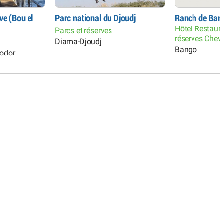
ve (Bou el
Parc national du Djoudj
Ranch de Ban
Hôtel Restaur
Parcs et réserves
réserves Che
Diama-Djoudj
Bango
Podor