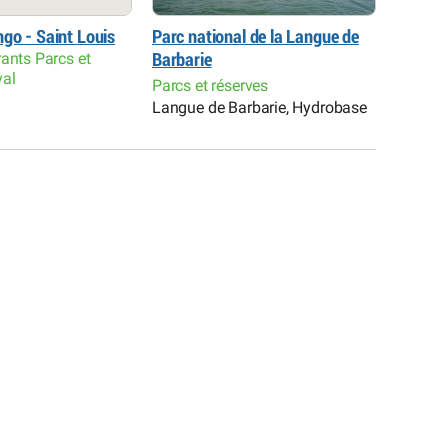
go - Saint Louis
Parc national de la Langue de
Réserve
ants Parcs et
Barbarie
Guemb
val
Parcs et réserves
Parcs e
Langue de Barbarie, Hydrobase
Gandio