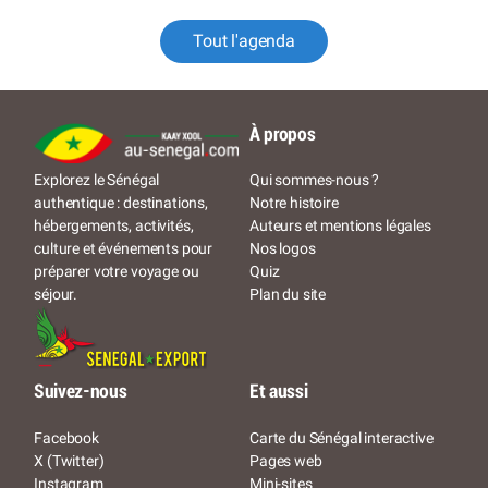
Tout l'agenda
À propos
Qui sommes-nous ?
Explorez le Sénégal
Notre histoire
authentique : destinations,
Auteurs et mentions légales
hébergements, activités,
Nos logos
culture et événements pour
Quiz
préparer votre voyage ou
Plan du site
séjour.
Suivez-nous
Et aussi
Facebook
Carte du Sénégal interactive
X (Twitter)
Pages web
Instagram
Mini-sites