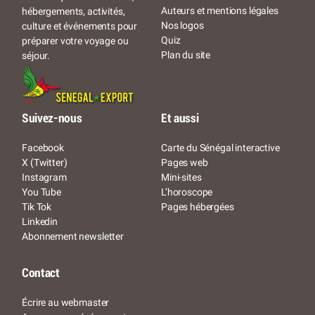
Auteurs et mentions légales
hébergements, activités,
Nos logos
culture et événements pour
Quiz
préparer votre voyage ou
Plan du site
séjour.
Suivez-nous
Et aussi
Facebook
Carte du Sénégal interactive
X (Twitter)
Pages web
Instagram
Mini-sites
You Tube
L’horoscope
Tik Tok
Pages hébergées
Linkedin
Abonnement newsletter
Contact
Écrire au webmaster