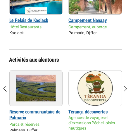
Le Relais de Kaolack
Campement Nanaay
L
Hôtel Restaurants
Campement, auberge
C
Kaolack
Palmarin, Djiffer
S
Activités aux alentours
Réserve communautaire de
Téranga découvertes
P
Palmarin
Agences de voyages et
S
d’excursions Pêche Loisirs
Parcs et réserves
P
nautiques
Palmarin, Djiffer
P