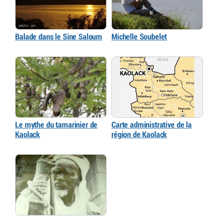
Balade dans le Sine Saloum
Michelle Soubelet
Le mythe du tamarinier de
Carte administrative de la
Kaolack
région de Kaolack