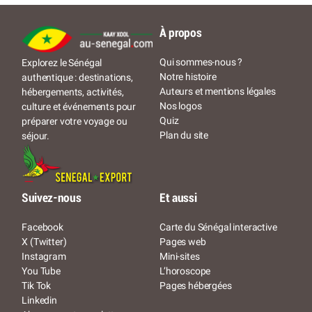
À propos
Qui sommes-nous ?
Explorez le Sénégal
Notre histoire
authentique : destinations,
Auteurs et mentions légales
hébergements, activités,
Nos logos
culture et événements pour
Quiz
préparer votre voyage ou
Plan du site
séjour.
Suivez-nous
Et aussi
Facebook
Carte du Sénégal interactive
X (Twitter)
Pages web
Instagram
Mini-sites
You Tube
L’horoscope
Tik Tok
Pages hébergées
Linkedin