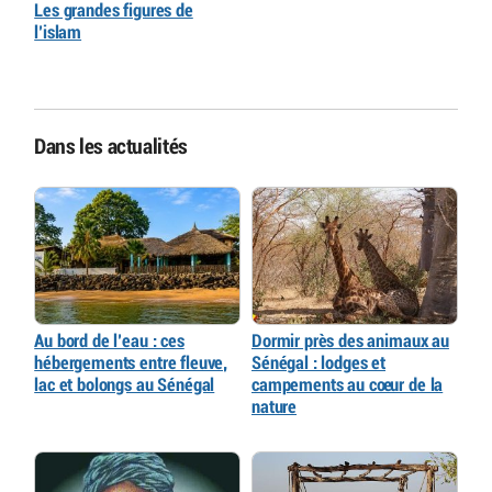
Les grandes figures de
l’islam
Dans les actualités
Au bord de l’eau : ces
Dormir près des animaux au
hébergements entre fleuve,
Sénégal : lodges et
lac et bolongs au Sénégal
campements au cœur de la
nature