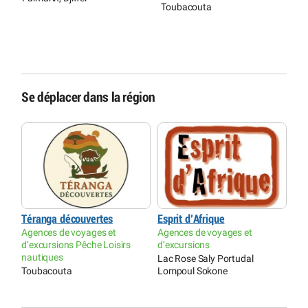
Toubacouta
r
N
L
S
M
Se déplacer dans la région
Téranga découvertes
Esprit d’Afrique
Agences de voyages et
Agences de voyages et
d’excursions Pêche Loisirs
d’excursions
nautiques
Lac Rose Saly Portudal
Toubacouta
Lompoul Sokone