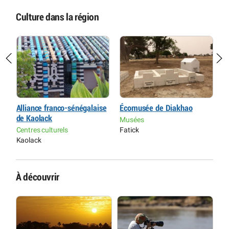
Culture dans la région
Alliance franco-sénégalaise
Écomusée de Diakhao
C
de Kaolack
D
Musées
Centres culturels
Fatick
C
Kaolack
T
À découvrir