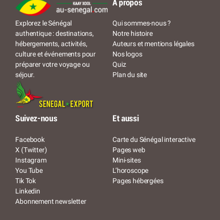
À propos
Qui sommes-nous ?
Explorez le Sénégal
Notre histoire
authentique : destinations,
Auteurs et mentions légales
hébergements, activités,
Nos logos
culture et événements pour
Quiz
préparer votre voyage ou
Plan du site
séjour.
Suivez-nous
Et aussi
Facebook
Carte du Sénégal interactive
X (Twitter)
Pages web
Instagram
Mini-sites
You Tube
L’horoscope
Tik Tok
Pages hébergées
Linkedin
Abonnement newsletter