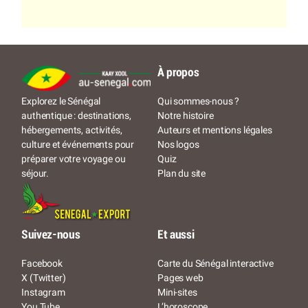
À propos
Qui sommes-nous ?
Explorez le Sénégal
Notre histoire
authentique : destinations,
Auteurs et mentions légales
hébergements, activités,
Nos logos
culture et événements pour
Quiz
préparer votre voyage ou
Plan du site
séjour.
Suivez-nous
Et aussi
Facebook
Carte du Sénégal interactive
X (Twitter)
Pages web
Instagram
Mini-sites
You Tube
L’horoscope