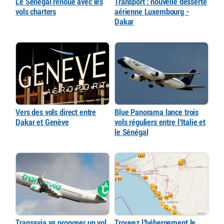
Le Sénégal renoue avec les
Transport : nouvelle desserte
vols charters
aérienne Luxembourg -
Dakar
Vers des vols direct entre
Blue Panorama lance trois
Dakar et Genève
vols réguliers entre l’Italie et
le Sénégal
Transavia va proposer un vol
Trouvez l’hébergement le