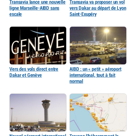
Transavia lance une nouvelle
Transavia va proposer un vol
ligne Marseille-AIBD sans
vers Dakar au départ de Lyon
escale
Saint-Exupéry
Vers des vols direct entre
AIBD : un « petit » aéroport
Dakar et Genève
international, tout à fait
normal