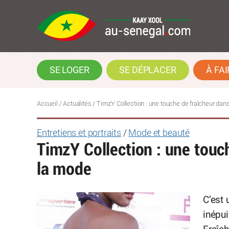
SE LOGER
SE DÉPLACER
À FAI
Accueil
/
Actualités
/
TimzY Collection : une touche de fraîcheur da
Entretiens et portraits
/
Mode et beauté
TimzY Collection : une touc
la mode
C’est 
inépui