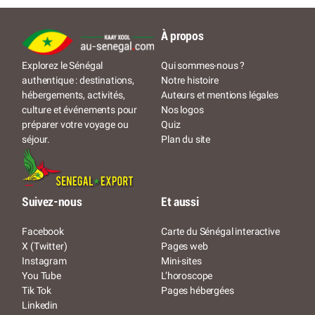
À propos
Qui sommes-nous ?
Explorez le Sénégal
Notre histoire
authentique : destinations,
Auteurs et mentions légales
hébergements, activités,
Nos logos
culture et événements pour
Quiz
préparer votre voyage ou
Plan du site
séjour.
Suivez-nous
Et aussi
Facebook
Carte du Sénégal interactive
X (Twitter)
Pages web
Instagram
Mini-sites
You Tube
L’horoscope
Tik Tok
Pages hébergées
Linkedin