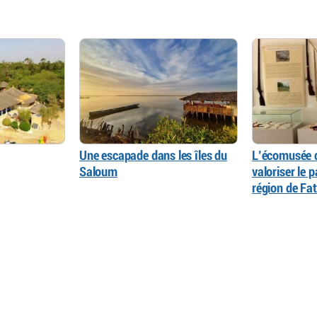
Une escapade dans les îles du
L’écomusée d
Saloum
valoriser le 
région de Fat