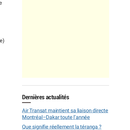
e
e)
Dernières actualités
Air Transat maintient sa liaison directe
Montréal–Dakar toute l’année
Que signifie réellement la téranga ?