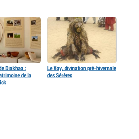
e Diakhao :
Le Xoy, divination pré-hivernale
patrimoine de la
des Sérères
ick