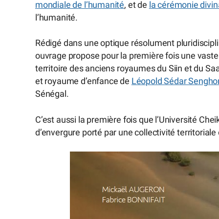
mondiale de l’humanité
, et de
la cérémonie divin
l’humanité.
Rédigé dans une optique résolument pluridisciplin
ouvrage propose pour la première fois une vaste
territoire des anciens royaumes du Siin et du S
et royaume d’enfance de
Léopold Sédar Sengho
Sénégal.
C’est aussi la première fois que l’Université C
d’envergure porté par une collectivité territorial