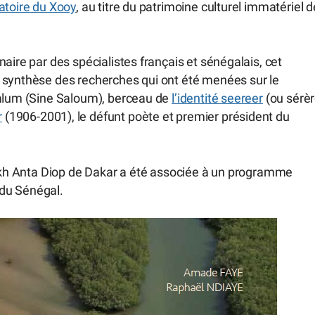
atoire du Xooy
, au titre du patrimoine culturel immatériel d
aire par des spécialistes français et sénégalais, cet
 synthèse des recherches qui ont été menées sur le
aalum (Sine Saloum), berceau de
l’identité seereer
(ou sérèr
r
(1906-2001), le défunt poète et premier président du
heikh Anta Diop de Dakar a été associée à un programme
e du Sénégal.