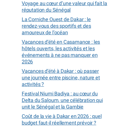
Voyage au cœur d’une valeur qui fait la
réputation du Sénégal
La Corniche Ouest de Dakar : le
rendez-vous des sportifs et des
amoureux de l’océan
Vacances d’été en Casamance : les
hôtels ouverts, les activités et les
événements à ne pas manquer en
2026
Vacances d’été à Dakar : où passer
une journée entre piscine, nature et
activités ?
Festival Niumi Badiya : au cœur du
Delta du Saloum, une célébration qui
unit le Sénégal et la Gambie
Coût de la vie à Dakar en 2026 : quel
budget faut-il réellement prévoir ?