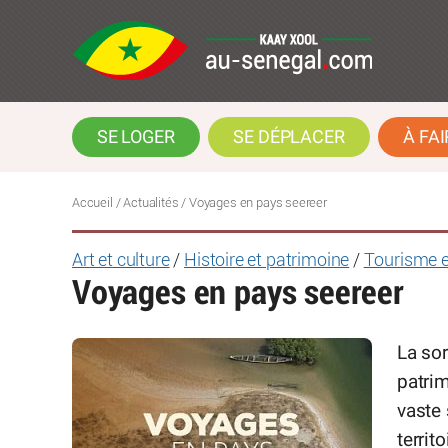
SE LOGER
SE DÉPLACER
À FAI
Accueil
/
Actualités
/
Voyages en pays seereer
Art et culture
/
Histoire et patrimoine
/
Tourisme e
Voyages en pays seereer
La sor
patrim
vaste 
territ