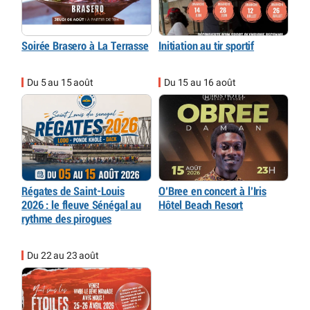
Soirée Brasero à La Terrasse
Initiation au tir sportif
Du 5 au 15 août
Du 15 au 16 août
Régates de Saint-Louis
O’Bree en concert à l’Iris
2026 : le fleuve Sénégal au
Hôtel Beach Resort
rythme des pirogues
Du 22 au 23 août