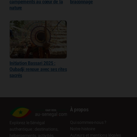
campements au cœur de la
braconnage
nature
Initiation Bassari 2025 :
Oubadji renoue avec ses rites
sacrés
À propos
Qui sommes-nous ?
Explorez le Sénégal
Notre histoire
authentique : destinations,
Auteurs et mentions légales
hébergements, activités,