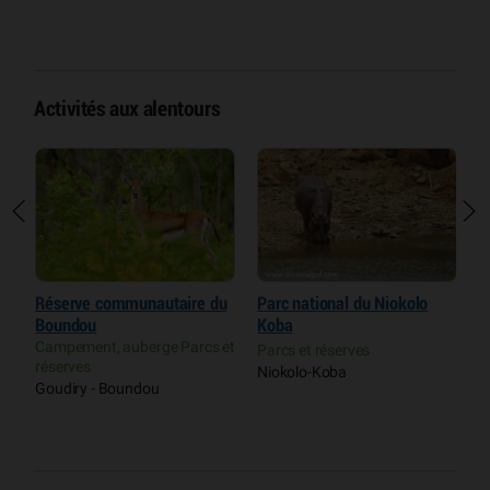
Activités aux alentours
u
Parc national du Niokolo
Kédougou Bioparc
R
Koba
Campement, auberge
c
Restaurants Parcs et réserves
et
D
Parcs et réserves
Kédougou
C
Niokolo-Koba
r
P
F