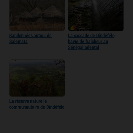
Randonnées autour de
La cascade de Dindéfélo,
Salemata
havre de fraîcheur au
Sénégal oriental
La réserve naturelle
communautaire de Dindéfélo