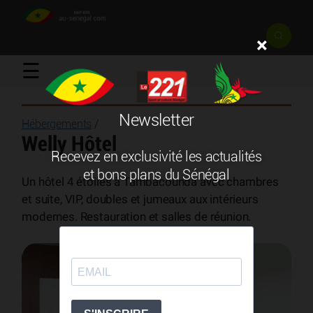
×
☰
Newsletter
Hébergements
/
Welly Hôtel
Recevez en exclusivité les actualités
et bons plans du Sénégal
Un hôtel 4 étoiles à Tambacounda avec chambres
et suite, VIP, doubles et jumeaux aux intérieurs
modernes. Restauration et salles de réunion.