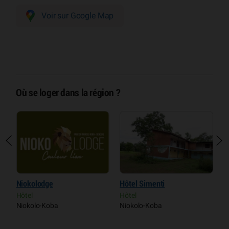
Voir sur Google Map
Où se loger dans la région ?
Hôtel Simenti
Le Bédik de Kédougou
A
P
Hôtel
Hôtel
Niokolo-Koba
Kédougou
C
T