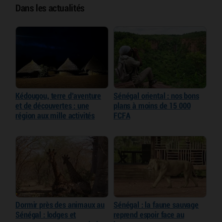
Dans les actualités
Kédougou, terre d’aventure
Sénégal oriental : nos bons
et de découvertes : une
plans à moins de 15 000
région aux mille activités
FCFA
Dormir près des animaux au
Sénégal : la faune sauvage
Sénégal : lodges et
reprend espoir face au