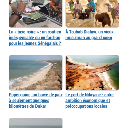
La « taxe noire » : un soutien
À Toubab Dialaw, un vieux
indispensable ou un fardeau
musulman au grand cœur
pour les jeunes Sénégalais ?
Popenguine, un havre de paix
Le port de Ndayane : entre
à seulement quelques
ambition économique et
kilomètres de Dakar
préoccupations locales