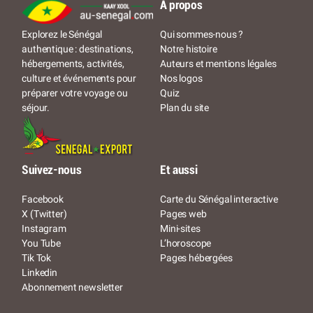
À propos
Qui sommes-nous ?
Explorez le Sénégal
Notre histoire
authentique : destinations,
Auteurs et mentions légales
hébergements, activités,
Nos logos
culture et événements pour
Quiz
préparer votre voyage ou
Plan du site
séjour.
Suivez-nous
Et aussi
Facebook
Carte du Sénégal interactive
X (Twitter)
Pages web
Instagram
Mini-sites
You Tube
L’horoscope
Tik Tok
Pages hébergées
Linkedin
Abonnement newsletter