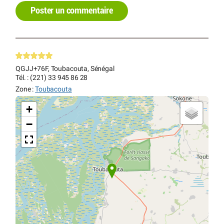
Poster un commentaire
QGJJ+76F, Toubacouta, Sénégal
Tél. : (221) 33 945 86 28
Zone :
Toubacouta
+
−