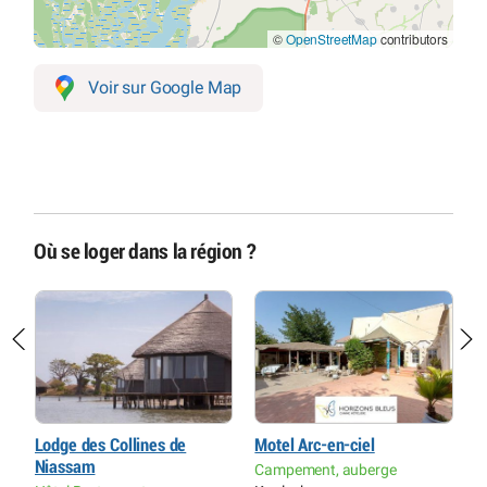
©
OpenStreetMap
contributors
Voir sur Google Map
Où se loger dans la région ?
Lodge des Collines de
Motel Arc-en-ciel
M
Niassam
Campement, auberge
M