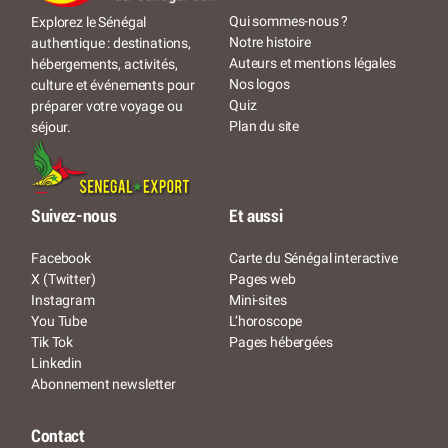
Qui sommes-nous ?
Explorez le Sénégal
Notre histoire
authentique : destinations,
Auteurs et mentions légales
hébergements, activités,
Nos logos
culture et événements pour
Quiz
préparer votre voyage ou
Plan du site
séjour.
Suivez-nous
Et aussi
Facebook
Carte du Sénégal interactive
X (Twitter)
Pages web
Instagram
Mini-sites
You Tube
L’horoscope
Tik Tok
Pages hébergées
Linkedin
Abonnement newsletter
Contact