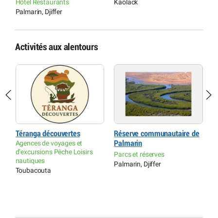
Hôtel Restaurants
Kaolack
Dj
Palmarin, Djiffer
Activités aux alentours
Téranga découvertes
Réserve communautaire de
P
Agences de voyages et
Palmarin
S
d’excursions Pêche Loisirs
Parcs et réserves
P
nautiques
Palmarin, Djiffer
P
Toubacouta
r
N
L
S
M