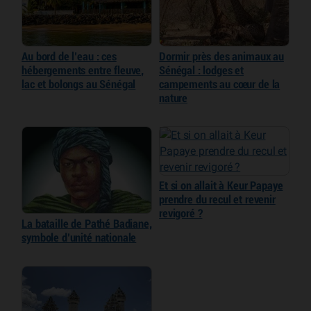
Au bord de l’eau : ces
Dormir près des animaux au
hébergements entre fleuve,
Sénégal : lodges et
lac et bolongs au Sénégal
campements au cœur de la
nature
Et si on allait à Keur Papaye
prendre du recul et revenir
revigoré ?
La bataille de Pathé Badiane,
symbole d’unité nationale