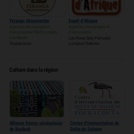
Téranga découvertes
Esprit d’Afrique
Agences de voyages et
Agences de voyages et
d’excursions Pêche Loisirs
d’excursions
nautiques
Lac Rose Saly Portudal
Toubacouta
Lompoul Sokone
Culture dans la région
Alliance franco-sénégalaise
Centre d’interprétation du
É
de Kaolack
Delta du Saloum
M