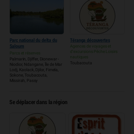
e
Parc national du delta du
Téranga découvertes
R
Saloum
Agences de voyages et
P
d’excursions Pêche Loisirs
Parcs et réserves
P
nautiques
Palmarin, Djiffer, Dionewar -
P
Toubacouta
Niodior, Ndangane, Île de Mar
Lodj, Kaolack, Djilor, Fimela,
Sokone, Toubacouta,
Missirah, Passy
Se déplacer dans la région