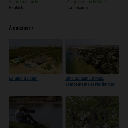
Centres culturels
Centres culturels Musées
F
Kaolack
Toubacouta
À découvrir
Le Sine Saloum
Sine Saloum : hôtels,
campements et résidences