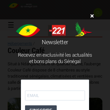
×
☰
Newsletter
Hébergements
/
Couleur Café
Recevez en exclusivité les actualités
et bons plans du Sénégal
Situé à Ndangane, dans un quartier calme, l’auberge
Couleur Café dispose de 8 chambres au style
traditionnel sénégalais, climatisées et ventilées avec
salle de bain privative.. Elle propose des chambres
à partir de 18 000F CFA soit 27 €.