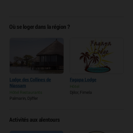
Où se loger dans la région ?
Lodge des Collines de
Fagapa Lodge
C
Niassam
Hôtel
C
Hôtel Restaurants
Djilor, Fimela
P
Palmarin, Djiffer
Activités aux alentours