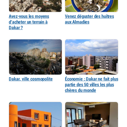
Avez-vous les moyens
Venez déguster des huîtres
d’acheter un terrain à
aux Almadies
Dakar ?
Dakar, ville cosmopolite
Économie : Dakar ne fait plus
partie des 50 villes les plus
chères du monde