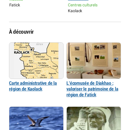
Fatick
Centres culturels
C
Kaolack
T
À découvrir
Carte administrative de la
L’écomusée de Diakhao :
région de Kaolack
valoriser le patrimoine de la
région de Fatick