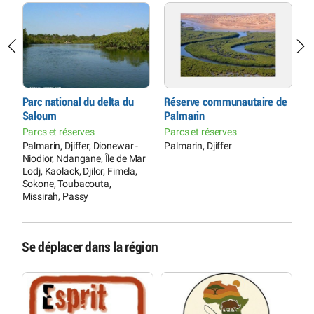
Parc national du delta du
Réserve communautaire de
T
Saloum
Palmarin
A
d
Parcs et réserves
Parcs et réserves
n
Palmarin, Djiffer, Dionewar -
Palmarin, Djiffer
T
Niodior, Ndangane, Île de Mar
Lodj, Kaolack, Djilor, Fimela,
Sokone, Toubacouta,
Missirah, Passy
Se déplacer dans la région