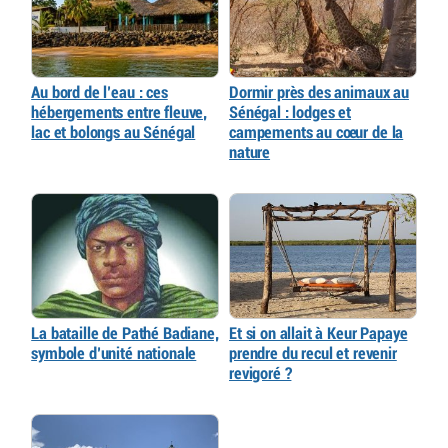
Au bord de l’eau : ces
Dormir près des animaux au
hébergements entre fleuve,
Sénégal : lodges et
lac et bolongs au Sénégal
campements au cœur de la
nature
La bataille de Pathé Badiane,
Et si on allait à Keur Papaye
symbole d’unité nationale
prendre du recul et revenir
revigoré ?