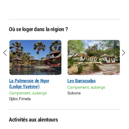
Où se loger dans la région ?
La Palmeraie de Ngor
Les Barracudas
L
(Lodge Yayème)
Campement, auberge
H
Campement, auberge
Sokone
P
Djilor, Fimela
Activités aux alentours