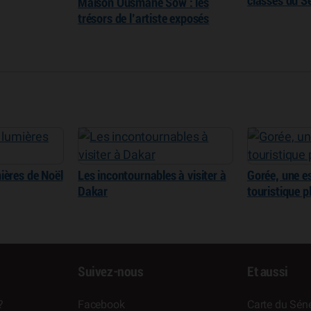
classés du S
Maison Ousmane Sow : les
trésors de l’artiste exposés
ières de Noël
Les incontournables à visiter à
Gorée, une e
Dakar
touristique p
Suivez-nous
Et aussi
?
Facebook
Carte du Séné