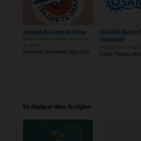
Dakar
COSAMA (liaison Dakar
Parc forestier et z
écoles
Ziguinchor)
Hann
Croisières et ferry Export
Parcs et réserves
, Yoff
Dakar Plateau, Médina
Hann, Bel air, Camb
Parcelles assainies
Se déplacer dans la région