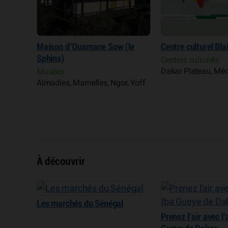
(le
Centre culturel Blaise Senghor
Théâtre national D
Centres culturels
Centres culturels
Dakar Plateau, Médina
Dakar Plateau, Mé
, Yoff
À découvrir
Les marchés du Sénégal
Prenez l’air avec l