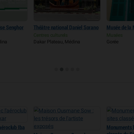
Sénégal
Musées
Dakar Platea
aniel Sorano
Musée de la Mer de Gorée
Musées
dina
Gorée
’aéroclub Iba
Monuments hi