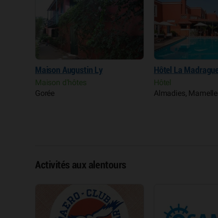
Hôtel La Madrague
Hôtel Feto 3
Hôtel
Résidence, meublé
Almadies, Mamelles, Ngor, Yoff
Almadies, Mamelles
Activités aux alentours