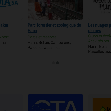
oologique de
Les nuages perdent leurs
Parc des îles
plumes
Parcs et rése
Clubs et écoles de sport
Dakar Platea
Activités pour les enfants
érène,
Hann, Bel air, Cambérène,
Parcelles assainies