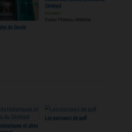
Seck
Sengho
Centres
Centres culturels
histori
u, Médina
Dakar Plateau, Médina
Dakar 
Les parcours de golf
storiques et sites