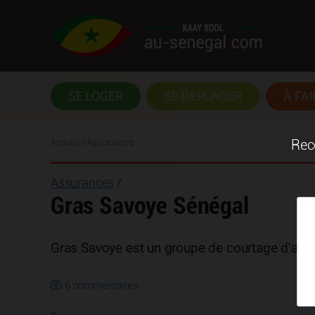
SE LOGER
SE DÉPLACER
À FAI
Accueil
/ Assurances
Rece
Assurances
/
Gras Savoye Sénégal
Gras Savoye est un groupe de courtage d’ass
6 commentaires