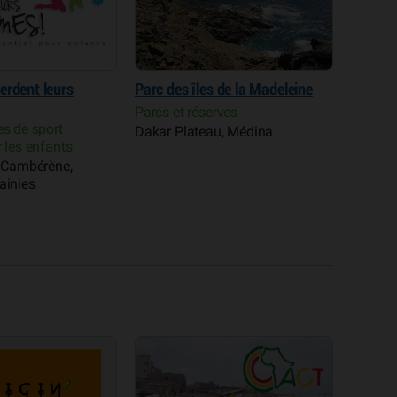
 de la Madeleine
Espas (École de sport plein air
Terrou 
Sénégal)
rves
Hôtel 
Clubs et écoles de sport
u, Médina
Point 
Activités pour les enfants
Dakar Plateau, Médina