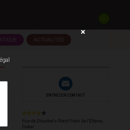
×
ATIQUE
ACTUALITÉS
négal
ENTREZ EN CONTACT
.
Rue de Diourbel x Rond Point de l’Ellipse,
Dakar