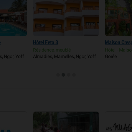
Maison Crespin
King Fahd Pa
Hôtel - Maison d'hôtes
Hôtel
, Ngor, Yoff
Gorée
Almadies, Ma