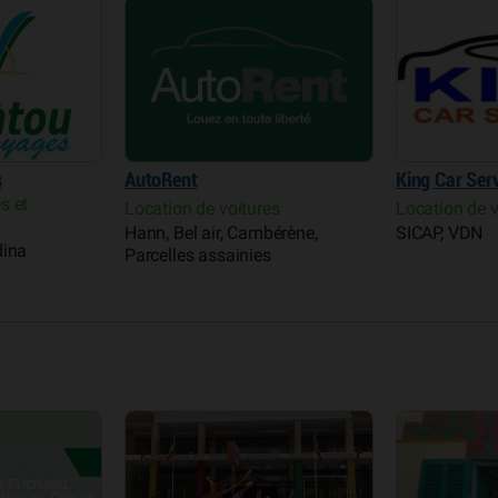
s
AutoRent
King Car Ser
s et
Location de voitures
Location de v
Hann, Bel air, Cambérène,
SICAP, VDN
dina
Parcelles assainies
Musée des F