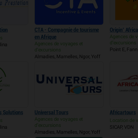
tion
CTA - Compagnie de tourisme
Origin’ Afric
Agences de v
en Afrique
es
d’excursions
Agences de voyages et
dina
Point E, Fan
d’excursions
Almadies, Mamelles, Ngor, Yoff
s Solutions
Universal Tours
Africartours
Agences de voyages et
es
Location de v
d’excursions
dina
SICAP, VDN
Almadies, Mamelles, Ngor, Yoff