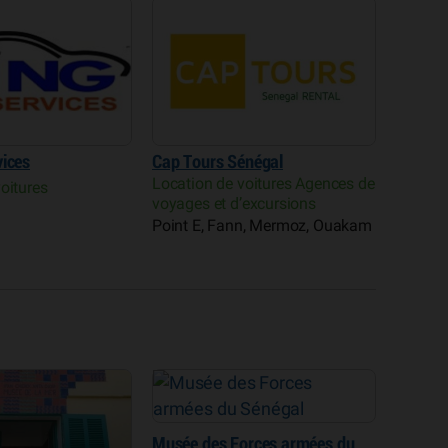
vices
Cap Tours Sénégal
Location de voitures Agences de
oitures
voyages et d’excursions
Point E, Fann, Mermoz, Ouakam
orces armées du
Maison de la culture Douta
Institu