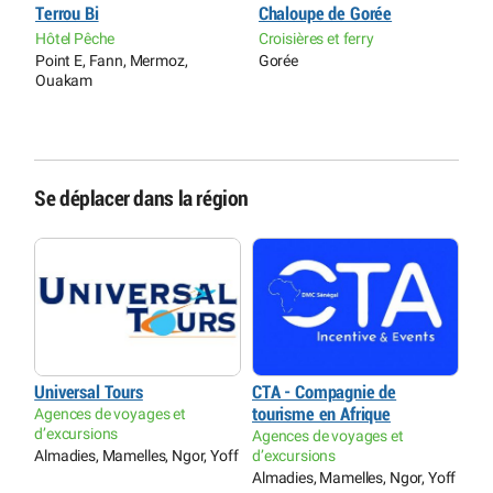
Terrou Bi
Chaloupe de Gorée
E
a
Hôtel Pêche
Croisières et ferry
C
Point E, Fann, Mermoz,
Gorée
A
Ouakam
D
Se déplacer dans la région
Universal Tours
CTA - Compagnie de
Agences de voyages et
tourisme en Afrique
d’excursions
Agences de voyages et
Almadies, Mamelles, Ngor, Yoff
d’excursions
Almadies, Mamelles, Ngor, Yoff