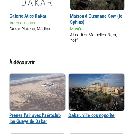
Galerie Atiss Dakar
Maison d’Ousmane Sow (le
C
e
Sphinx)
S
Art et artisanat
Dakar Plateau, Médina
Musées
C
Almadies, Mamelles, Ngor,
D
Yoff
À découvrir
Prenez l’air avec l’aéroclub
Dakar, ville cosmopolite
Iba Gueye de Dakar