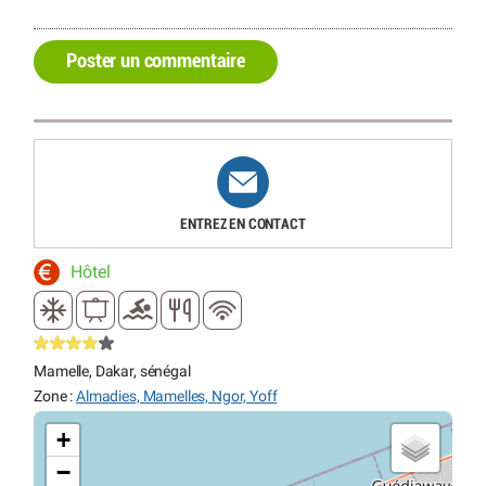
Poster un commentaire
ENTREZ EN CONTACT
Hôtel
Mamelle, Dakar, sénégal
Zone :
Almadies, Mamelles, Ngor, Yoff
+
−