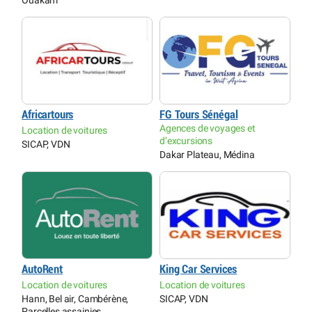
Ouakam
Africartours
FG Tours Sénégal
Agences de voyages et
Location de voitures
d’excursions
SICAP, VDN
Dakar Plateau, Médina
AutoRent
King Car Services
Location de voitures
Location de voitures
Hann, Bel air, Cambérène,
SICAP, VDN
Parcelles assainies