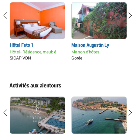
Hôtel Feto 1
Maison Augustin Ly
C
Hôtel - Résidence, meublé
Maison d'hôtes
H
SICAP, VDN
Gorée
P
O
Activités aux alentours