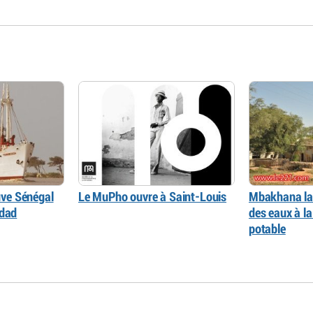
euve Sénégal
Le MuPho ouvre à Saint-Louis
Mbakhana la 
gdad
des eaux à la
potable