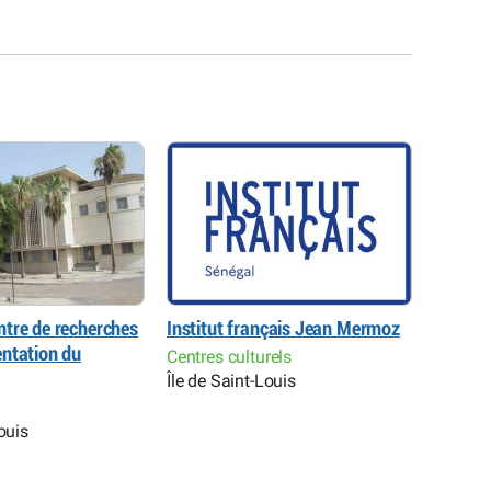
tre de recherches
Institut français Jean Mermoz
Centre 
ntation du
Kader F
Centres culturels
Île de Saint-Louis
Centres
Île de 
ouis