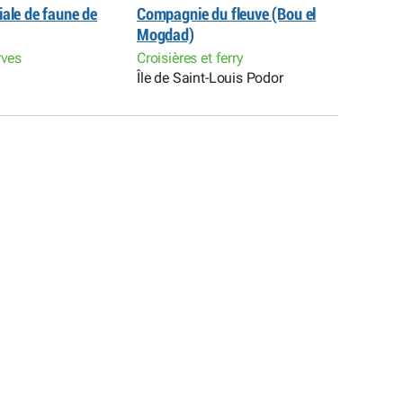
iale de faune de
Compagnie du fleuve (Bou el
Ranch d
Hôtel R
Mogdad)
réserve
rves
Croisières et ferry
Bango
Île de Saint-Louis Podor