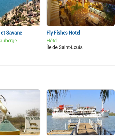
 et Savane
Fly Fishes Hotel
Hôtel L
auberge
Hôtel
Hôtel R
Île de Saint-Louis
Île de 