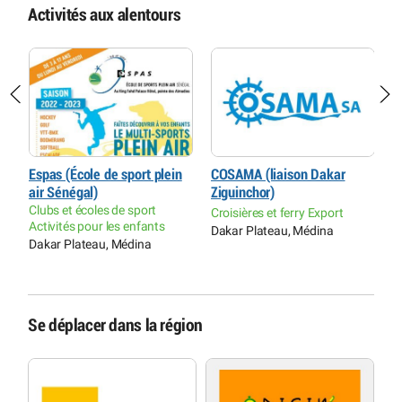
Activités aux alentours
Espas (École de sport plein
COSAMA (liaison Dakar
A
air Sénégal)
Ziguinchor)
D
Clubs et écoles de sport
L
Croisières et ferry Export
Activités pour les enfants
d
Dakar Plateau, Médina
Dakar Plateau, Médina
A
Y
Se déplacer dans la région