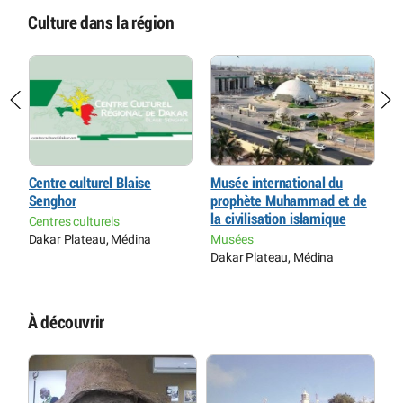
Culture dans la région
e
Centre culturel Blaise
Musée international du
M
Senghor
prophète Muhammad et de
S
la civilisation islamique
Centres culturels
C
Dakar Plateau, Médina
Musées
D
Dakar Plateau, Médina
À découvrir