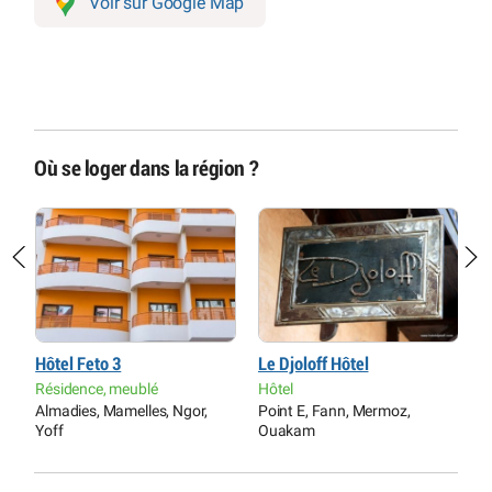
Voir sur Google Map
Où se loger dans la région ?
Hôtel Feto 3
Le Djoloff Hôtel
C
Résidence, meublé
Hôtel
M
Almadies, Mamelles, Ngor,
Point E, Fann, Mermoz,
G
Yoff
Ouakam