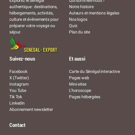
Qui sommes-nous ?
Explorez le Sénégal
Notre histoire
authentique : destinations,
Auteurs et mentions légales
hébergements, activités,
Nos logos
culture et événements pour
Quiz
préparer votre voyage ou
Plan du site
séjour.
Suivez-nous
Et aussi
Facebook
Carte du Sénégal interactive
X (Twitter)
Pages web
Instagram
Mini-sites
You Tube
L’horoscope
Tik Tok
Pages hébergées
Linkedin
Abonnement newsletter
Contact