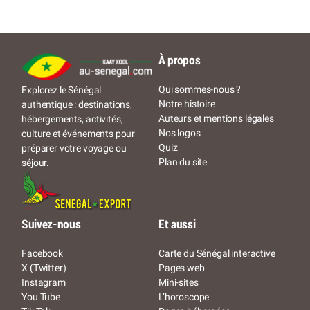
À propos
Qui sommes-nous ?
Explorez le Sénégal
Notre histoire
authentique : destinations,
Auteurs et mentions légales
hébergements, activités,
Nos logos
culture et événements pour
Quiz
préparer votre voyage ou
Plan du site
séjour.
Suivez-nous
Et aussi
Facebook
Carte du Sénégal interactive
X (Twitter)
Pages web
Instagram
Mini-sites
You Tube
L’horoscope