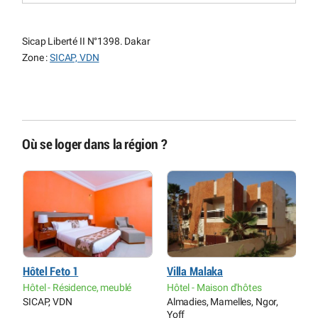
Sicap Liberté II N°1398. Dakar
Zone :
SICAP, VDN
Où se loger dans la région ?
Hôtel Feto 1
Villa Malaka
H
Hôtel - Résidence, meublé
Hôtel - Maison d'hôtes
H
SICAP, VDN
Almadies, Mamelles, Ngor,
A
Yoff
Y