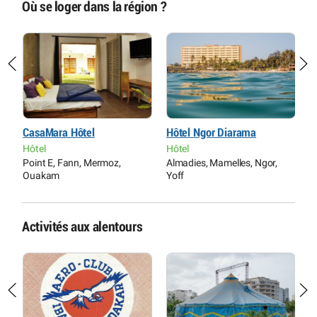
Où se loger dans la région ?
CasaMara Hôtel
Hôtel Ngor Diarama
N
Hôtel
Hôtel
H
Point E, Fann, Mermoz,
Almadies, Mamelles, Ngor,
D
Ouakam
Yoff
Activités aux alentours