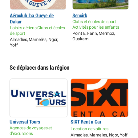
Aéroclub Iba Gueye de
Sencirk
L
Dakar
Clubs et écoles de sport
p
Activités pour les enfants
Loisirs aériens Clubs et écoles
C
de sport
Point E, Fann, Mermoz,
A
Ouakam
Almadies, Mamelles, Ngor,
H
Yoff
P
Se déplacer dans la région
Universal Tours
SIXT Rent a Car
Agences de voyages et
Location de voitures
d’excursions
Almadies, Mamelles, Ngor, Yoff