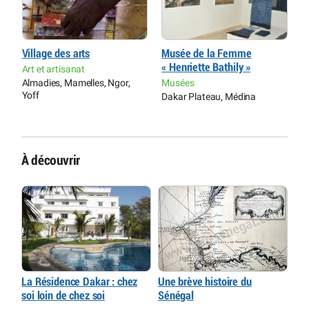
Village des arts
Musée de la Femme
M
« Henriette Bathily »
Art et artisanat
M
Almadies, Mamelles, Ngor,
Musées
G
Yoff
Dakar Plateau, Médina
À découvrir
La Résidence Dakar : chez
Une brève histoire du
soi loin de chez soi
Sénégal