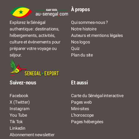
À propos
Qui sommes-nous ?
Explorez le Sénégal
Notre histoire
authentique : destinations,
Auteurs et mentions légales
hébergements, activités,
Nos logos
culture et événements pour
Quiz
préparer votre voyage ou
Plan du site
séjour.
Suivez-nous
Et aussi
Facebook
Carte du Sénégal interactive
X (Twitter)
Pages web
Instagram
Mini-sites
You Tube
L’horoscope
Tik Tok
Pages hébergées
Linkedin
Abonnement newsletter