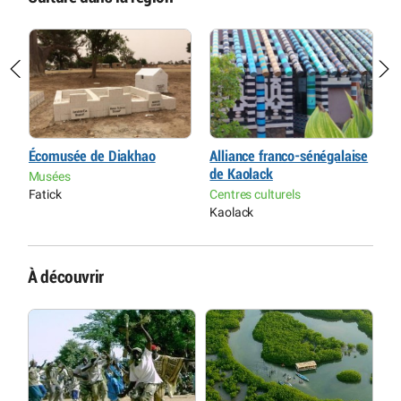
Écomusée de Diakhao
Alliance franco-sénégalaise
C
de Kaolack
D
Musées
Fatick
Centres culturels
C
Kaolack
T
À découvrir