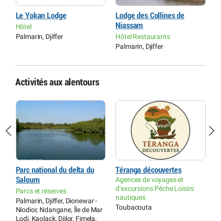
Le Yokan Lodge
Lodge des Collines de
É
Niassam
Hôtel
C
Palmarin, Djiffer
Hôtel Restaurants
Dj
Palmarin, Djiffer
Activités aux alentours
e
Parc national du delta du
Téranga découvertes
R
Saloum
Agences de voyages et
P
d’excursions Pêche Loisirs
Parcs et réserves
P
nautiques
Palmarin, Djiffer, Dionewar -
P
Toubacouta
Niodior, Ndangane, Île de Mar
Lodj, Kaolack, Djilor, Fimela,