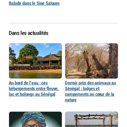
Balade dans le Sine Saloum
Dans les actualités
Au bord de l’eau : ces
Dormir près des animaux au
hébergements entre fleuve,
Sénégal : lodges et
lac et bolongs au Sénégal
campements au cœur de la
nature