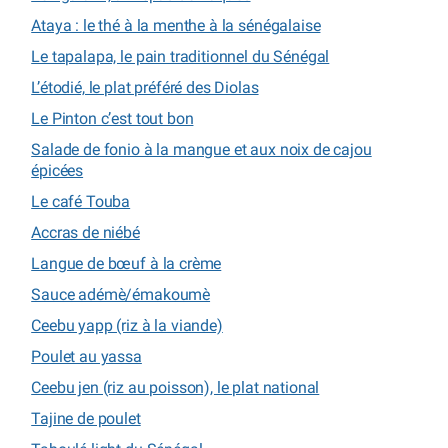
Ataya : le thé à la menthe à la sénégalaise
Le tapalapa, le pain traditionnel du Sénégal
L’étodié, le plat préféré des Diolas
Le Pinton c’est tout bon
Salade de fonio à la mangue et aux noix de cajou
épicées
Le café Touba
Accras de niébé
Langue de bœuf à la crème
Sauce adémè/émakoumè
Ceebu yapp (riz à la viande)
Poulet au yassa
Ceebu jen (riz au poisson), le plat national
Tajine de poulet