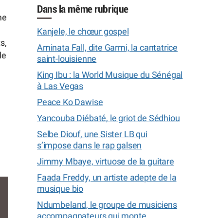
Dans la même rubrique
me
Kanjele, le chœur gospel
s,
Aminata Fall, dite Garmi, la cantatrice
le
saint-louisienne
King Ibu : la World Musique du Sénégal
à Las Vegas
Peace Ko Dawise
Yancouba Diébaté, le griot de Sédhiou
Selbe Diouf, une Sister LB qui
s’impose dans le rap galsen
Jimmy Mbaye, virtuose de la guitare
Faada Freddy, un artiste adepte de la
musique bio
Ndumbeland, le groupe de musiciens
accompagnateurs qui monte