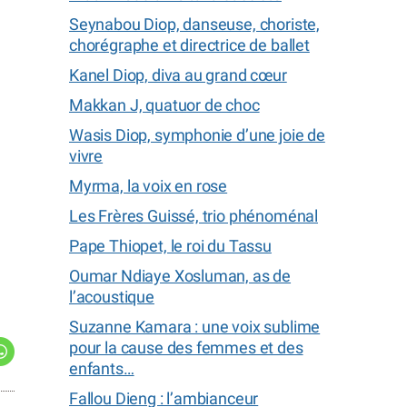
Seynabou Diop, danseuse, choriste,
chorégraphe et directrice de ballet
Kanel Diop, diva au grand cœur
Makkan J, quatuor de choc
Wasis Diop, symphonie d’une joie de
vivre
Myrma, la voix en rose
Les Frères Guissé, trio phénoménal
Pape Thiopet, le roi du Tassu
Oumar Ndiaye Xosluman, as de
l’acoustique
Suzanne Kamara : une voix sublime
pour la cause des femmes et des
enfants…
Fallou Dieng : l’ambianceur