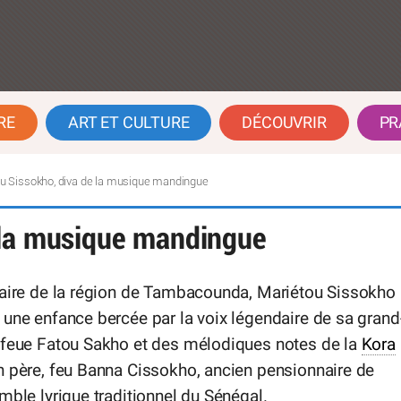
RE
ART ET CULTURE
DÉCOUVRIR
PR
u Sissokho, diva de la musique mandingue
 la musique mandingue
naire de la région de Tambacounda, Mariétou Sissokho
une enfance bercée par la voix légendaire de sa grand
 feue Fatou Sakho et des mélodiques notes de la
Kora
n père, feu Banna Cissokho, ancien pensionnaire de
mble lyrique traditionnel du Sénégal.