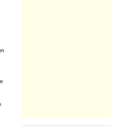
on
ce
e