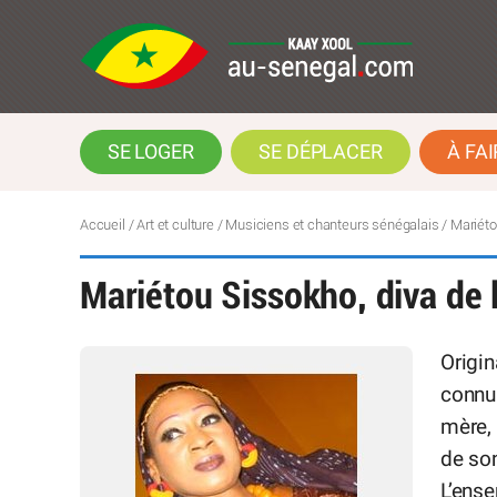
SE LOGER
SE DÉPLACER
À FAI
Accueil
/
Art et culture
/
Musiciens et chanteurs sénégalais
/
Mariéto
Mariétou Sissokho, diva de
Origi
connu 
mère,
de so
L’ense