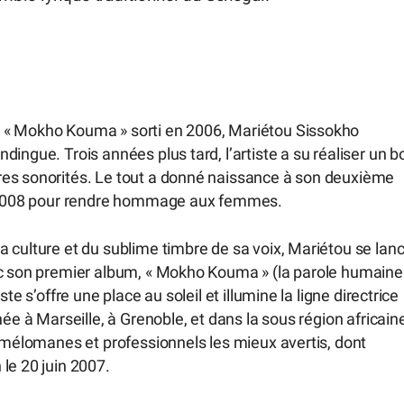
 « Mokho Kouma » sorti en 2006, Mariétou Sissokho
ingue. Trois années plus tard, l’artiste a su réaliser un b
res sonorités. Le tout a donné naissance à son deuxième
rs 2008 pour rendre hommage aux femmes.
 culture et du sublime timbre de sa voix, Mariétou se lan
ec son premier album, « Mokho Kouma » (la parole humaine
te s’offre une place au soleil et illumine la ligne directrice
née à Marseille, à Grenoble, et dans la sous région africain
s mélomanes et professionnels les mieux avertis, dont
le 20 juin 2007.