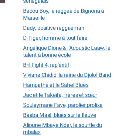
sénégalais
Badou Boy, le reggae de Bignona à
Marseille
Dady, positive reggaeman
D-Tiger, homme à tout faire
Angélique Dione & l’Acoustic Laaw, le
talent à bonne école
Bril Fight 4, rap’éritif
Viviane Chidid, la reine du Djolof Band
Hampathé et le Sahel Blues
Jac et le Takeïfa, frères et sœur
Souleymane Faye, parolier prolixe
Baaba Maal, blues sur le fleuve
Alioune Mbaye Nder, le souffle du
mbalax