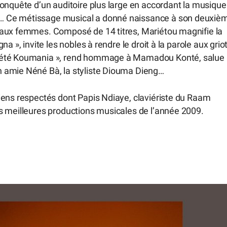
conquête d’un auditoire plus large en accordant la musique
… Ce métissage musical a donné naissance à son deuxiè
 aux femmes. Composé de 14 titres, Mariétou magnifie la
 », invite les nobles à rendre le droit à la parole aux griot
mbété Koumania », rend hommage à Mamadou Konté, salue 
 amie Néné Bà, la styliste Diouma Dieng…
iens respectés dont Papis Ndiaye, claviériste du Raam
s meilleures productions musicales de l’année 2009.