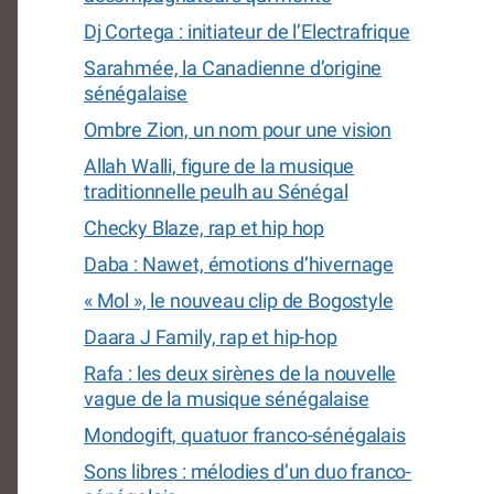
Dj Cortega : initiateur de l’Electrafrique
Sarahmée, la Canadienne d’origine
sénégalaise
Ombre Zion, un nom pour une vision
Allah Walli, figure de la musique
traditionnelle peulh au Sénégal
Checky Blaze, rap et hip hop
Daba : Nawet, émotions d’hivernage
« Mol », le nouveau clip de Bogostyle
Daara J Family, rap et hip-hop
Rafa : les deux sirènes de la nouvelle
vague de la musique sénégalaise
Mondogift, quatuor franco-sénégalais
Sons libres : mélodies d’un duo franco-