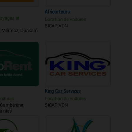
a
Africartours
oyages et
Location de voitures
SICAP, VDN
n, Mermoz, Ouakam
King Car Services
oitures
Location de voitures
, Cambérène,
SICAP, VDN
ainies