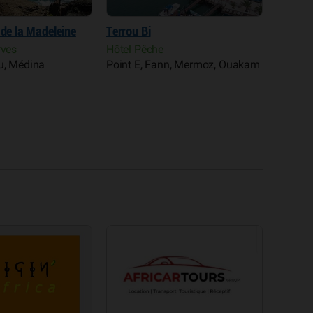
 de la Madeleine
Terrou Bi
Espas (
Sénéga
rves
Hôtel Pêche
Clubs e
u, Médina
Point E, Fann, Mermoz, Ouakam
Activit
Dakar 