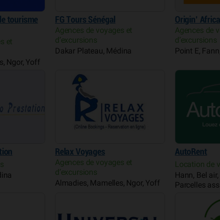
e tourisme
FG Tours Sénégal
Origin’ Afric
Agences de voyages et
Agences de v
d’excursions
d’excursions
s et
Dakar Plateau, Médina
Point E, Fan
, Ngor, Yoff
tion
Relax Voyages
AutoRent
Agences de voyages et
es
Location de v
d’excursions
dina
Hann, Bel air
Almadies, Mamelles, Ngor, Yoff
Parcelles ass