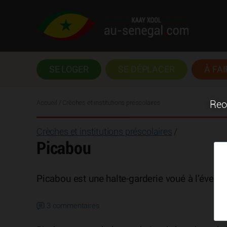
SE LOGER
SE DÉPLACER
À FAI
Accueil
/ Crèches et institutions préscolaires
Rece
Crèches et institutions préscolaires
/
Picabou
Picabou est une halte-garderie voué à l’éveil 
3 commentaires