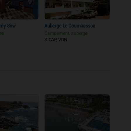
Amy Sow
Auberge Le Coumbassou
Terrou 
es
Campement, auberge
Hôtel 
SICAP, VDN
Point 