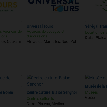
Universal Tours
Sénégal Tran
es Agences de
Agences de voyages et
Location de v
sions
d’excursions
Dakar Platea
rmoz, Ouakam
Almadies, Mamelles, Ngor, Yoff
Musée de la 
de Gorée
Centre culturel Blaise Senghor
Musées
Gorée
Centres culturels
Dakar Plateau, Médina