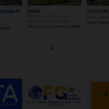
oologique de
Sencirk
Parc des îles
Clubs et écoles de sport
Parcs et rése
Activités pour les enfants
Dakar Platea
Point E, Fann, Mermoz, Ouakam
érène,