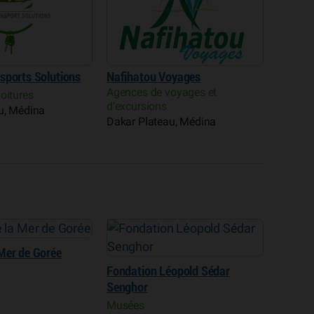
sports Solutions
Nafihatou Voyages
Agences de voyages et
oitures
d’excursions
u, Médina
Dakar Plateau, Médina
Mer de Gorée
Studio
Fondation Léopold Sédar
Art et a
Dakar 
Senghor
Musées