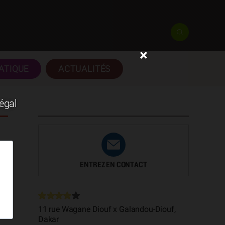
×
ATIQUE
ACTUALITÉS
négal
ENTREZ EN CONTACT
11 rue Wagane Diouf x Galandou-Diouf,
Dakar