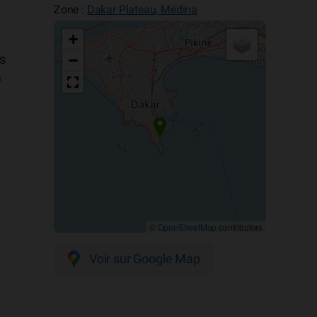
Zone :
Dakar Plateau, Médina
+
−
es
a
©
OpenStreetMap
contributors
Voir sur Google Map