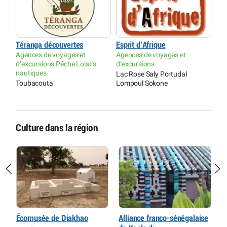
Téranga découvertes
Esprit d’Afrique
Agences de voyages et
Agences de voyages et
d’excursions Pêche Loisirs
d’excursions
nautiques
Lac Rose Saly Portudal
Toubacouta
Lompoul Sokone
Culture dans la région
Écomusée de Diakhao
Alliance franco-sénégalaise
C