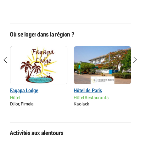
Où se loger dans la région ?
Fagapa Lodge
Hôtel de Paris
M
e
Hôtel
Hôtel Restaurants
M
Djilor, Fimela
Kaolack
Dj
Activités aux alentours