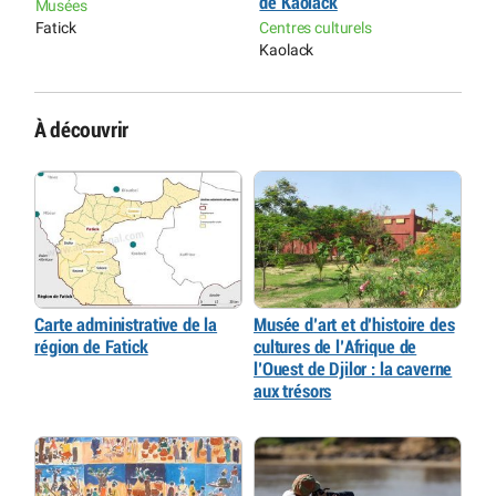
de Kaolack
D
Musées
Fatick
Centres culturels
C
Kaolack
T
À découvrir
Carte administrative de la
Musée d’art et d’histoire des
région de Fatick
cultures de l’Afrique de
l’Ouest de Djilor : la caverne
aux trésors