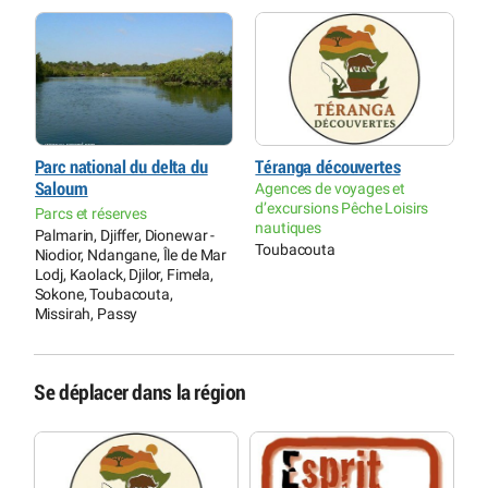
Parc national du delta du
Téranga découvertes
P
Saloum
Agences de voyages et
S
d’excursions Pêche Loisirs
Parcs et réserves
P
nautiques
Palmarin, Djiffer, Dionewar -
P
Toubacouta
Niodior, Ndangane, Île de Mar
N
Lodj, Kaolack, Djilor, Fimela,
L
Sokone, Toubacouta,
S
Missirah, Passy
M
Se déplacer dans la région