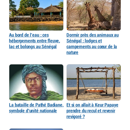
Au bord de l’eau : ces
Dormir près des animaux au
hébergements entre fleuve,
Sénégal : lodges et
lac et bolongs au Sénégal
campements au cœur de la
nature
La bataille de Pathé Badiane,
Et si on allait à Keur Papaye
symbole d’unité nationale
prendre du recul et revenir
revigoré ?