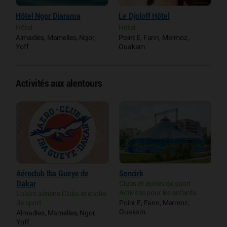
Hôtel Ngor Diarama
Le Djoloff Hôtel
C
Hôtel
Hôtel
H
Almadies, Mamelles, Ngor,
Point E, Fann, Mermoz,
P
Yoff
Ouakam
O
Activités aux alentours
Aéroclub Iba Gueye de
Sencirk
T
Dakar
Clubs et écoles de sport
H
Activités pour les enfants
Loisirs aériens Clubs et écoles
P
de sport
Point E, Fann, Mermoz,
O
Ouakam
Almadies, Mamelles, Ngor,
Yoff