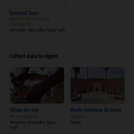
Universal Tours
Agences de voyages et
d’excursions
Almadies, Mamelles, Ngor, Yoff
Culture dans la région
Village des arts
Musée historique de Gorée
F
S
Art et artisanat
Musées
Almadies, Mamelles, Ngor,
Gorée
M
Yoff
D