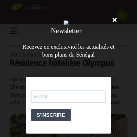
×
☰
Newsletter
Recevez en exclusivité les actualités et
bons plans du Sénégal
Hébergements
/
Résidence hôtelière Olympus
Située dans le quartier de Mermoz, sur l’avenue
Cheikh Anta Diop à Dakar, la Résidence Hôtelière
Olympus offre un cadre confortable et pratique,
idéal pour les séjours d’affaires comme de loisirs.