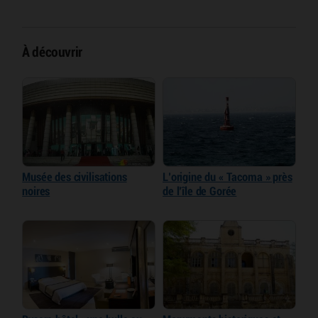
À découvrir
Musée des civilisations
L’origine du « Tacoma » près
noires
de l’île de Gorée