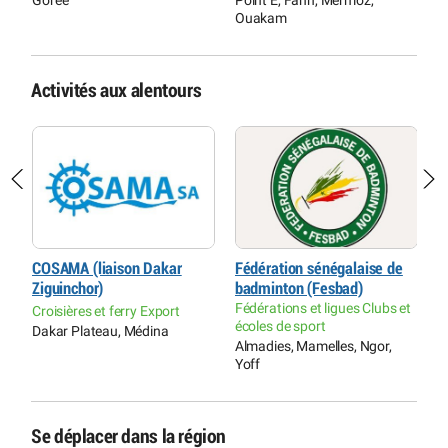
Ouakam
Activités aux alentours
COSAMA (liaison Dakar
Fédération sénégalaise de
C
Ziguinchor)
badminton (Fesbad)
C
Fédérations et ligues Clubs et
Croisières et ferry Export
G
écoles de sport
Dakar Plateau, Médina
Almadies, Mamelles, Ngor,
Yoff
Se déplacer dans la région