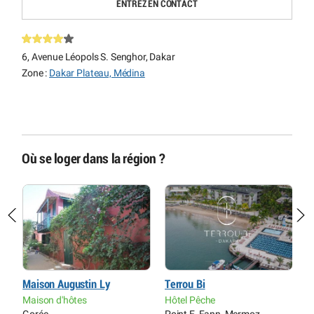
ENTREZ EN CONTACT
6, Avenue Léopols S. Senghor, Dakar
Zone :
Dakar Plateau, Médina
Où se loger dans la région ?
Maison Augustin Ly
Terrou Bi
P
Maison d'hôtes
Hôtel Pêche
H
Gorée
Point E, Fann, Mermoz,
D