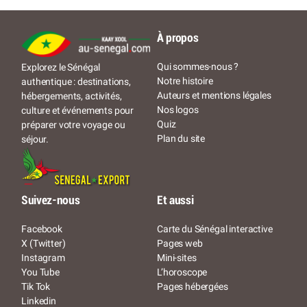
À propos
Qui sommes-nous ?
Explorez le Sénégal
Notre histoire
authentique : destinations,
Auteurs et mentions légales
hébergements, activités,
Nos logos
culture et événements pour
Quiz
préparer votre voyage ou
Plan du site
séjour.
Suivez-nous
Et aussi
Facebook
Carte du Sénégal interactive
X (Twitter)
Pages web
Instagram
Mini-sites
You Tube
L’horoscope
Tik Tok
Pages hébergées
Linkedin