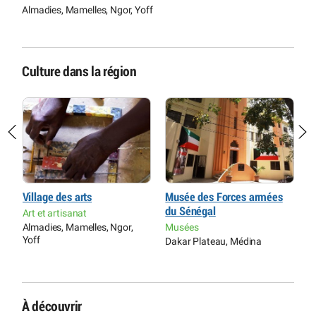
Almadies, Mamelles, Ngor, Yoff
Culture dans la région
Village des arts
Musée des Forces armées
M
du Sénégal
«
Art et artisanat
ue
Almadies, Mamelles, Ngor,
Musées
M
Yoff
Dakar Plateau, Médina
D
À découvrir