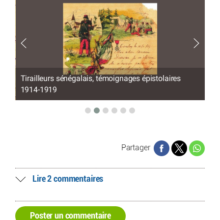
Tirailleurs sénégalais, témoignages épistolaires
Tir
1914-1919
19
Partager
Lire 2 commentaires
Poster un commentaire