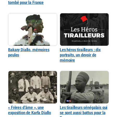
tombé pour la France
Bakary Diallo, mémoires
Les héros tirailleurs : dix
peules
portraits, un devoir de
mémoire
« Frères d’âme », une
Les tirailleurs sénégalais qui
exposition de Karfa Diallo
se sont aussi battus pour la