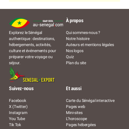
À propos
Qui sommes-nous ?
Explorez le Sénégal
Notre histoire
authentique : destinations,
Auteurs et mentions légales
hébergements, activités,
Nos logos
culture et événements pour
Quiz
préparer votre voyage ou
Plan du site
séjour.
Suivez-nous
Et aussi
Facebook
Carte du Sénégal interactive
X (Twitter)
Pages web
Instagram
Mini-sites
You Tube
L’horoscope
Tik Tok
Pages hébergées