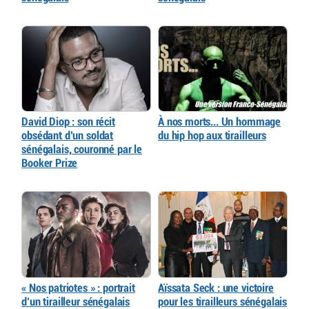
David Diop : son récit
À nos morts... Un hommage
obsédant d’un soldat
du hip hop aux tirailleurs
sénégalais, couronné par le
Booker Prize
« Nos patriotes » : portrait
Aïssata Seck : une victoire
d’un tirailleur sénégalais
pour les tirailleurs sénégalais