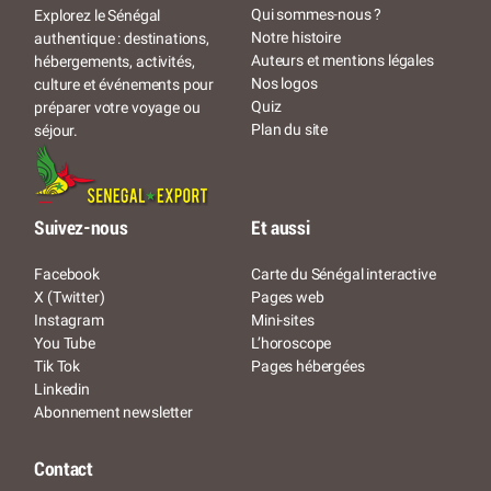
Qui sommes-nous ?
Explorez le Sénégal
Notre histoire
authentique : destinations,
Auteurs et mentions légales
hébergements, activités,
Nos logos
culture et événements pour
Quiz
préparer votre voyage ou
Plan du site
séjour.
Suivez-nous
Et aussi
Facebook
Carte du Sénégal interactive
X (Twitter)
Pages web
Instagram
Mini-sites
You Tube
L’horoscope
Tik Tok
Pages hébergées
Linkedin
Abonnement newsletter
Contact