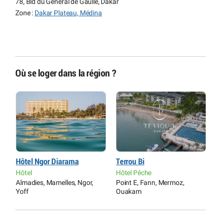
78, Bld du Général de Gaulle, Dakar
Zone :
Dakar Plateau, Médina
Où se loger dans la région ?
Hôtel Ngor Diarama
Terrou Bi
M
Hôtel
Hôtel Pêche
H
Almadies, Mamelles, Ngor,
Point E, Fann, Mermoz,
G
Yoff
Ouakam