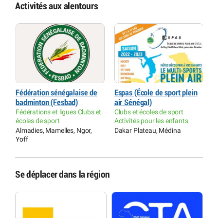
Activités aux alentours
Fédération sénégalaise de
Espas (École de sport plein
A
badminton (Fesbad)
air Sénégal)
D
Fédérations et ligues Clubs et
Clubs et écoles de sport
L
écoles de sport
Activités pour les enfants
d
Almadies, Mamelles, Ngor,
Dakar Plateau, Médina
A
Yoff
Y
Se déplacer dans la région