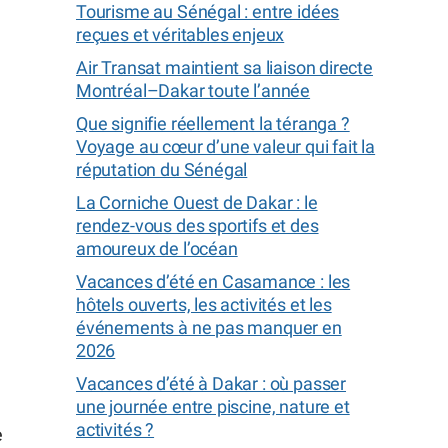
Tourisme au Sénégal : entre idées
reçues et véritables enjeux
Air Transat maintient sa liaison directe
Montréal–Dakar toute l’année
Que signifie réellement la téranga ?
Voyage au cœur d’une valeur qui fait la
réputation du Sénégal
La Corniche Ouest de Dakar : le
rendez-vous des sportifs et des
amoureux de l’océan
Vacances d’été en Casamance : les
hôtels ouverts, les activités et les
événements à ne pas manquer en
2026
Vacances d’été à Dakar : où passer
une journée entre piscine, nature et
activités ?
e