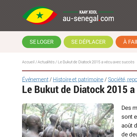
SE LOGER
SE DÉPLACER
À FAI
Accueil
/
Actualités
/
Le Bukut de Diatock 2015 a vécu avec succès
Événement
/
Histoire et patrimoine
/
Société, rep
Le Bukut de Diatock 2015 a
Des mi
sont 
août d
de deu