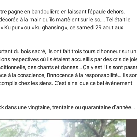
autre pagne en bandoulière en laissant l’épaule dehors,
écorée à la main qu’ils martèlent sur le so,… Tel était le
 « Ku pur » ou « ku ghansing », ce samedi 29 aout aux
ant du bois sacré, ils ont fait trois tours d’honneur sur un
ns respectives où ils étaient accueillis par des cris de joi
ionnelle, des chants et danses… Ça y est ! Ils sont pass
ce à la conscience, l’innocence à la responsabilité… Ils so
lis chez les siens. C’est ainsi que ce bel événement
ck dans une vingtaine, trentaine ou quarantaine d’année…