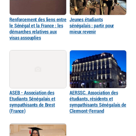
Renforcement des liens entre
Jeunes étudiants
le Sénégal et la France : les
sénégalais : partir pour
démarches relatives aux
mieux revenir
visas assouplies
ASEB - Association des
AERSSC. Association des
Etudiants Sénégalais et
étudiants, résidents et
sympathisants de Brest
sympathisants Sénégalais de
(France)
Clermont-Ferrand