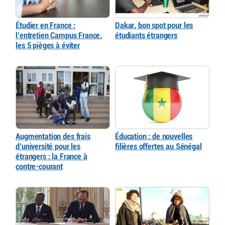
Étudier en France :
Dakar, bon spot pour les
l’entretien Campus France,
étudiants étrangers
les 5 pièges à éviter
Augmentation des frais
Éducation : de nouvelles
d’université pour les
filières offertes au Sénégal
étrangers : la France à
contre-courant