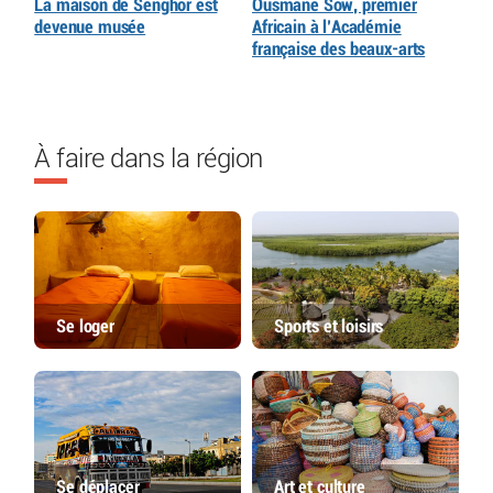
La maison de Senghor est
Ousmane Sow, premier
devenue musée
Africain à l’Académie
française des beaux-arts
À faire dans la région
Se loger
Sports et loisirs
Se déplacer
Art et culture