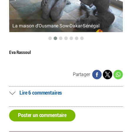
La maison d’Ousmane Sow-Dakar-Sénégal
La
Eva Rassoul
Partager
Lire 6 commentaires
Poster un commentaire