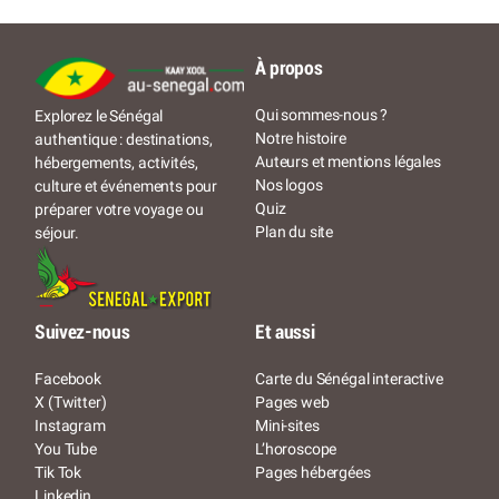
À propos
Qui sommes-nous ?
Explorez le Sénégal
Notre histoire
authentique : destinations,
Auteurs et mentions légales
hébergements, activités,
Nos logos
culture et événements pour
Quiz
préparer votre voyage ou
Plan du site
séjour.
Suivez-nous
Et aussi
Facebook
Carte du Sénégal interactive
X (Twitter)
Pages web
Instagram
Mini-sites
You Tube
L’horoscope
Tik Tok
Pages hébergées
Linkedin