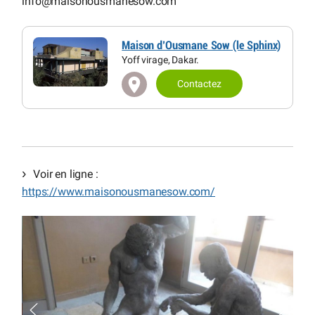
info
@
maisonousmanesow.com
Maison d’Ousmane Sow (le Sphinx)
Yoff virage, Dakar.
Contactez
Voir en ligne :
https://www.maisonousmanesow.com/