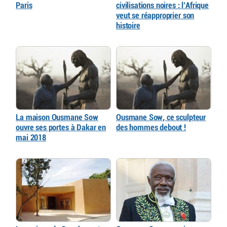
Paris
civilisations noires : l’Afrique
veut se réapproprier son
histoire
La maison Ousmane Sow
Ousmane Sow, ce sculpteur
ouvre ses portes à Dakar en
des hommes debout !
mai 2018