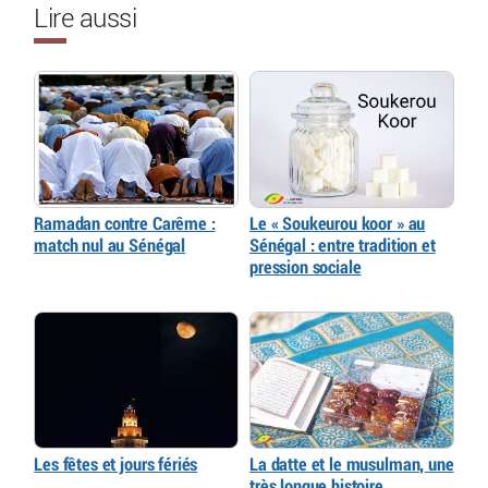
Lire aussi
Ramadan contre Carême :
Le « Soukeurou koor » au
match nul au Sénégal
Sénégal : entre tradition et
pression sociale
Les fêtes et jours fériés
La datte et le musulman, une
très longue histoire