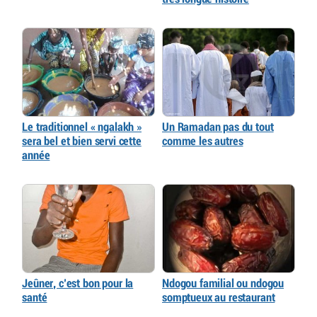
Le traditionnel « ngalakh »
Un Ramadan pas du tout
sera bel et bien servi cette
comme les autres
année
Jeûner, c’est bon pour la
Ndogou familial ou ndogou
santé
somptueux au restaurant