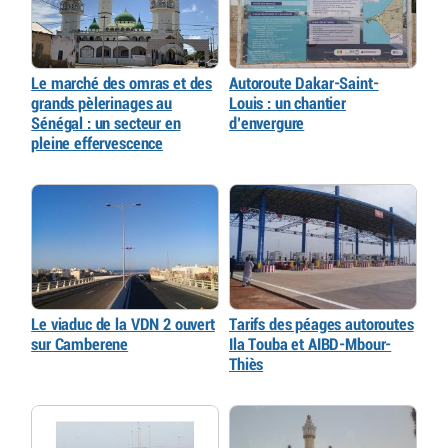
Le marché des omras et des
Autoroute Dakar-Saint-
grands pèlerinages au
Louis : un chantier
Sénégal : un secteur en
d’envergure
pleine effervescence
Le viaduc de la VDN 2 ouvert
Tarifs des péages autoroutes
sur Camberene
Ila Touba et AIBD-Mbour-
Thiès