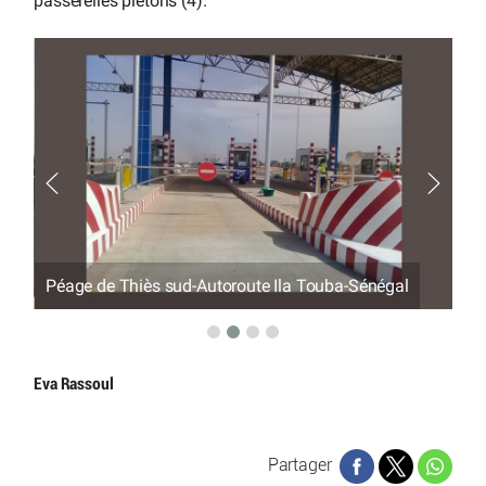
passerelles piétons (4).
Péage de Thiès sud-Autoroute Ila Touba-Sénégal
Pé
Eva Rassoul
Partager